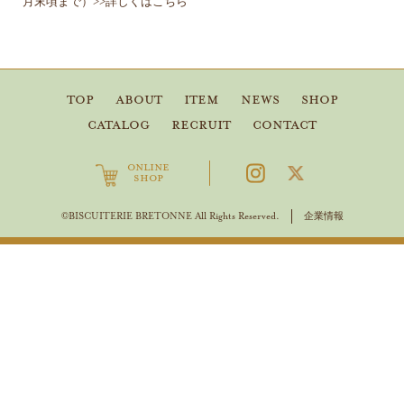
月末頃まで）>>詳しくはこちら
TOP
ABOUT
ITEM
NEWS
SHOP
CATALOG
RECRUIT
CONTACT
ONLINE
SHOP
企業情報
©BISCUITERIE BRETONNE All Rights Reserved.