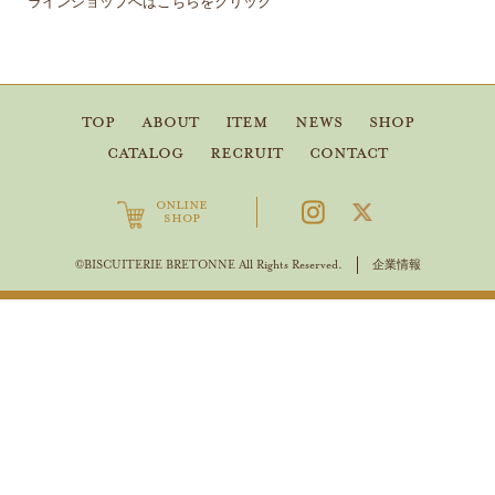
ラインショップへはこちらをクリック
TOP
ABOUT
ITEM
NEWS
SHOP
CATALOG
RECRUIT
CONTACT
ONLINE
SHOP
企業情報
©BISCUITERIE BRETONNE All Rights Reserved.