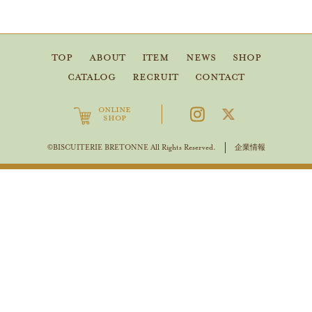
TOP
ABOUT
ITEM
NEWS
SHOP
CATALOG
RECRUIT
CONTACT
ONLINE
SHOP
企業情報
©BISCUITERIE BRETONNE All Rights Reserved.