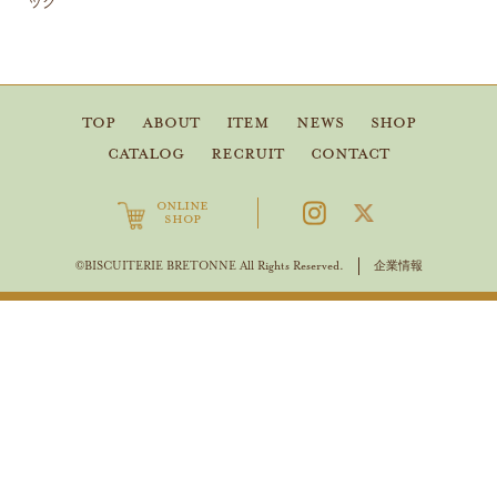
ック
TOP
ABOUT
ITEM
NEWS
SHOP
CATALOG
RECRUIT
CONTACT
ONLINE
SHOP
企業情報
©BISCUITERIE BRETONNE All Rights Reserved.