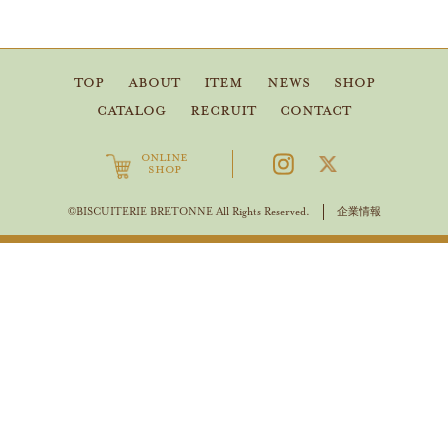
TOP
ABOUT
ITEM
NEWS
SHOP
CATALOG
RECRUIT
CONTACT
ONLINE
SHOP
企業情報
©BISCUITERIE BRETONNE All Rights Reserved.