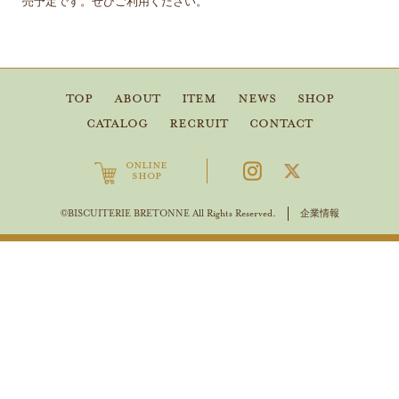
売予定です。ぜひご利用ください。
TOP
ABOUT
ITEM
NEWS
SHOP
CATALOG
RECRUIT
CONTACT
ONLINE
SHOP
企業情報
©BISCUITERIE BRETONNE All Rights Reserved.