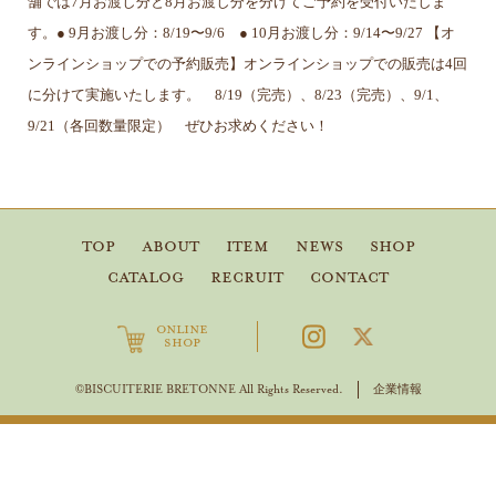
舗では7月お渡し分と8月お渡し分を分けてご予約を受付いたしま
す。● 9月お渡し分：8/19〜9/6 ● 10月お渡し分：9/14〜9/27 【オ
ンラインショップでの予約販売】オンラインショップでの販売は4回
に分けて実施いたします。 8/19（完売）、8/23（完売）、9/1、
9/21（各回数量限定） ぜひお求めください！
TOP
ABOUT
ITEM
NEWS
SHOP
CATALOG
RECRUIT
CONTACT
ONLINE
SHOP
企業情報
©BISCUITERIE BRETONNE All Rights Reserved.